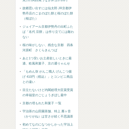
魚力の関西風うなぎ弁当1728円
故郷思い出すには仙太郎 JR京都伊
勢丹店のごまのぼた餅と桜のぼた餅
（桜ぼた）
ジェイアール京都伊勢丹の出町ふた
ば「名代 豆餅」は作り立てには敵わ
ない
桜の味がしない、残念な京都 四条
河原町 さくらきんつば
あと1つ安いお土産欲しいときに最
適、欧風和菓子、京の通りゃんせ
「もめん弥 がんこ職人 げんこつ揚
げ 410円（税込）」とコンビニ商品
との違い
目立たないけど内閣総理大臣賞受賞
の幸福堂のごじょうぎぼし最中
京都の埋もれた和菓子 一覧
宇治茶の山田園茶舗、特上 雁ヶ音
（かりがね）は甘さが続く不思議茶
初めてなのになつかしかった宇治上