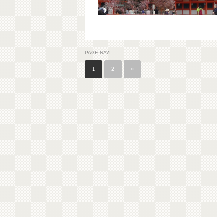
PAGE NAVI
1
2
»