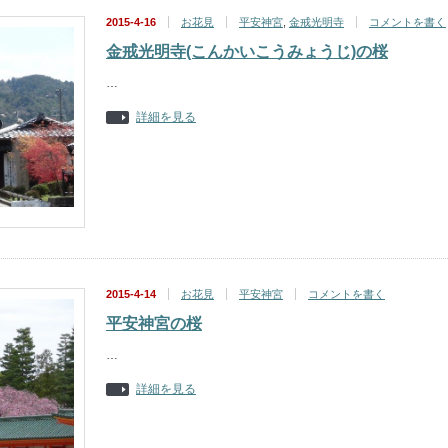
2015-4-16
お花見
平安神宮
,
金戒光明寺
コメントを書く
金戒光明寺(こんかいこうみょうじ)の桜
…
詳細を見る
2015-4-14
お花見
平安神宮
コメントを書く
平安神宮の桜
…
詳細を見る