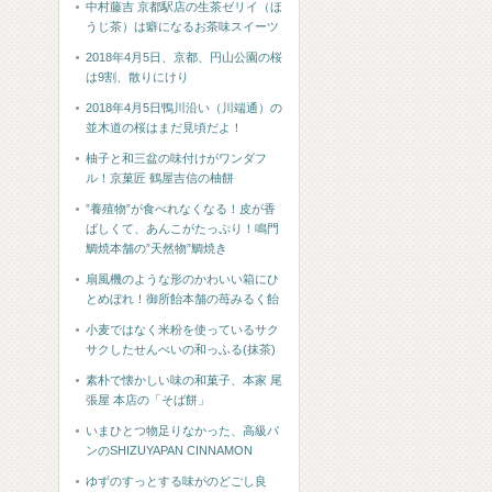
中村藤吉 京都駅店の生茶ゼリイ（ほ
うじ茶）は癖になるお茶味スイーツ
2018年4月5日、京都、円山公園の桜
は9割、散りにけり
2018年4月5日鴨川沿い（川端通）の
並木道の桜はまだ見頃だよ！
柚子と和三盆の味付けがワンダフ
ル！京菓匠 鶴屋吉信の柚餅
”養殖物”が食べれなくなる！皮が香
ばしくて、あんこがたっぷり！鳴門
鯛焼本舗の”天然物”鯛焼き
扇風機のような形のかわいい箱にひ
とめぼれ！御所飴本舗の苺みるく飴
小麦ではなく米粉を使っているサク
サクしたせんべいの和っふる(抹茶)
素朴で懐かしい味の和菓子、本家 尾
張屋 本店の「そば餅」
いまひとつ物足りなかった、高級パ
ンのSHIZUYAPAN CINNAMON
ゆずのすっとする味がのどごし良