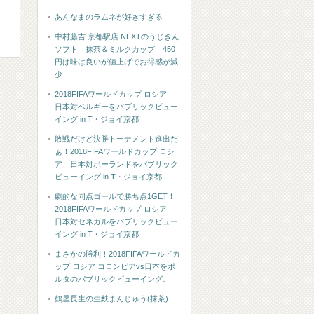
あんなまのラムネが好きすぎる
中村藤吉 京都駅店 NEXTのうじきん
ソフト 抹茶＆ミルクカップ 450
円は味は良いが値上げでお得感が減
少
2018FIFAワールドカップ ロシア
日本対ベルギーをパブリックビュー
イング in T・ジョイ京都
敗戦だけど決勝トーナメント進出だ
ぁ！2018FIFAワールドカップ ロシ
ア 日本対ポーランドをパブリック
ビューイング in T・ジョイ京都
劇的な同点ゴールで勝ち点1GET！
2018FIFAワールドカップ ロシア
日本対セネガルをパブリックビュー
イング in T・ジョイ京都
まさかの勝利！2018FIFAワールドカ
ップ ロシア コロンビアvs日本をポ
ルタのパブリックビューイング。
鶴屋長生の生麩まんじゅう(抹茶)