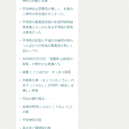
神社の拝殿と本殿
宇治神社は雰囲気が優しく、右奥の
ご神木の存在感がすごかった。
平等院の鳳凰堂内部の木造阿弥陀如
来坐像とそこから見る平等院の景色
は格別だった
平等院の紅葉と平成の大修理が終わ
ったばかりの朱色の鳳凰堂が美しく
交わってた
2016年07月17日 「祇園祭 山鉾巡行
前祭」の華やかな映像たち
綾鷹 にごりほのか すっきり緑茶
京都和久傳 （きょうとわくでん）の
支子（くちなし）2700円（税込）は
優しい和食
円山公園の桜は・・・
金戒光明寺(こんかいこうみょうじ)
の桜
平安神宮の桜
高台寺と圓徳院の桜