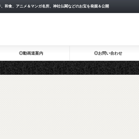
子、和食、アニメ＆マンガ名所、神社仏閣などのお宝を発掘＆公開
◎動画道案内
◎お問い合わせ