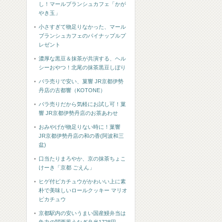
し！マールブランシュカフェ「かが
やき玉」
小さすぎて物足りなかった、マール
ブランシュカフェのパイナップルプ
レゼント
濃厚な黒豆＆抹茶が共演する、ヘル
シーおやつ！北尾の抹茶黒豆しぼり
バラ売りで安い、菓響 JR京都伊勢
丹店の古都響（KOTONE）
バラ売りだから気軽にお試し可！菓
響 JR京都伊勢丹店のお茶あわせ
おみやげが物足りない時に！菓響
JR京都伊勢丹店の和の香(阿波和三
盆)
口当たりまろやか、京の抹茶ちょこ
けーき「京都 ごえん」
ヒゲ付ピカチュウがかわいい上に素
朴で美味しいロールクッキー マリオ
ピカチュウ
京都駅内の安いうまい国産鰻弁当は