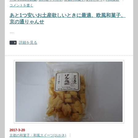
コメントを書く
あと1つ安いお土産欲しいときに最適、欧風和菓子、
京の通りゃんせ
…
詳細を見る
2017-3-20
京都の和菓子・和風スイーツ(おかき)