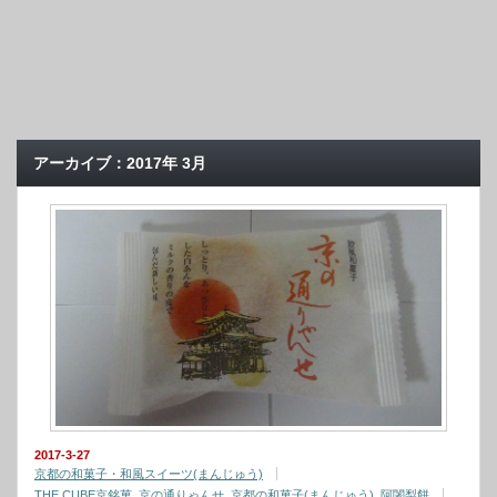
アーカイブ：2017年 3月
2017-3-27
京都の和菓子・和風スイーツ(まんじゅう)
THE CUBE京銘菓
,
京の通りゃんせ
,
京都の和菓子(まんじゅう)
,
阿闍梨餅