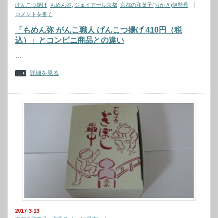
げんこつ揚げ
,
もめん弥
,
ジェイアール京都
,
京都の和菓子(おかき)伊勢丹
コメントを書く
「もめん弥 がんこ職人 げんこつ揚げ 410円（税
込）」とコンビニ商品との違い
…
詳細を見る
2017-3-13