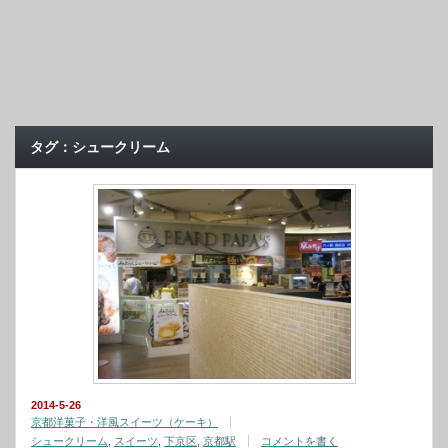
タグ：シュークリーム
2014-5-26
京都洋菓子・洋風スイーツ（ケーキ）
シュークリーム
,
スイーツ
,
下京区
,
京都駅
コメントを書く