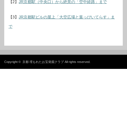
【2】
JR京都駅（中央口）から絶景の「空中経路」まで
【3】
JR京都駅ビルの屋上「大空広場と葉っぴいてらす」ま
で
Copyright ©
京都 埋もれたお宝発掘クラブ
All rights reserved.