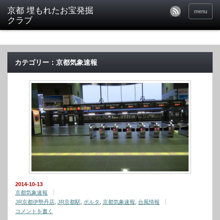
京都 埋もれたお宝発掘
menu
クラブ
カテゴリー：京都気象速報
2014-10-13
京都気象速報
JR京都伊勢丹店
,
JR京都駅
,
ポルタ
,
京都気象速報
,
台風情報
コメントを書く