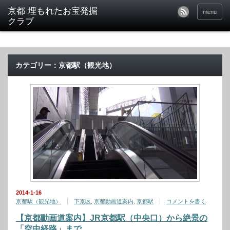
京都 埋もれたお宝発掘
menu
クラブ
カテゴリー：京都駅（観光地）
2014-1-16
京都駅（観光地）
下京区
,
京都動画道案内
,
京都駅
コメントを書く
【京都動画道案内】JR京都駅（中央口）から絶景の
「空中経路」まで