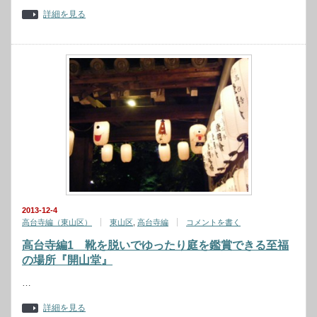
詳細を見る
2013-12-4
高台寺編（東山区）
東山区
,
高台寺編
コメントを書く
高台寺編1 靴を脱いでゆったり庭を鑑賞できる至福
の場所『開山堂』
…
詳細を見る