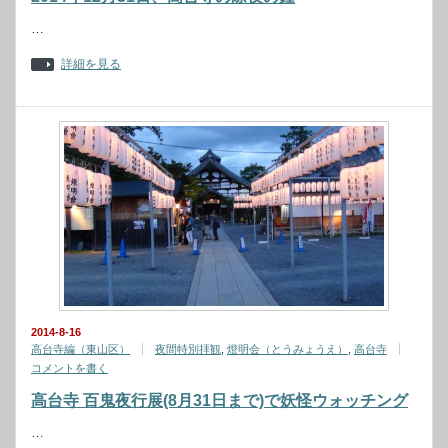
…
詳細を見る
2014-8-16
高台寺編（東山区）
夜間特別拝観
,
燈明会（とうみょうえ）
,
高台寺
コメントを書く
高台寺 百鬼夜行展(8月31日まで)で妖怪ウォッチング
…