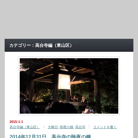
カテゴリー：高台寺編（東山区）
2015-1-1
高台寺編（東山区）
大晦日
,
除夜の鐘
,
高台寺
コメントを書く
2014年12月31日、高台寺の除夜の鐘