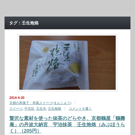
タグ：壬生炮烙
2014-4-20
京都の和菓子・和風スイーツ(まんじゅう)
スイーツ
,
中京区
,
壬生寺
,
壬生炮烙
コメントを書く
贅沢な素材を使った抹茶のどらやき、京都鶴屋「鶴壽
庵」の丹波大納言 宇治抹茶 壬生炮烙（みぶほうら
く）（205円）