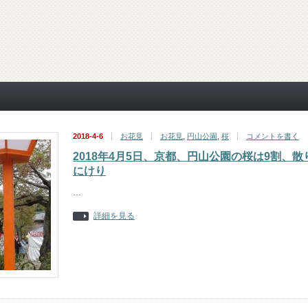
2018-4-6
お花見
お花見
,
円山公園
,
桜
コメントを書く
2018年4月5日、京都、円山公園の桜は9割、散
にけり
…
詳細を見る