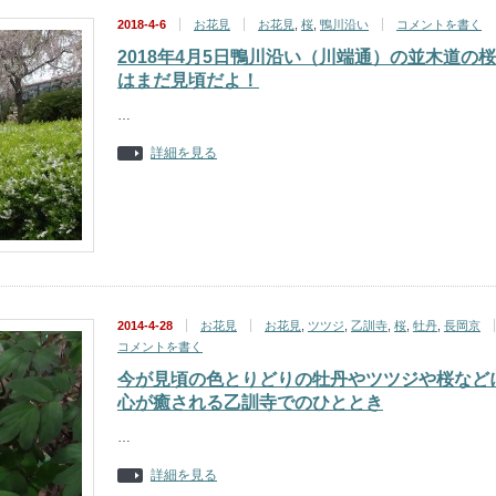
2018-4-6
お花見
お花見
,
桜
,
鴨川沿い
コメントを書く
2018年4月5日鴨川沿い（川端通）の並木道の桜
はまだ見頃だよ！
…
詳細を見る
2014-4-28
お花見
お花見
,
ツツジ
,
乙訓寺
,
桜
,
牡丹
,
長岡京
コメントを書く
今が見頃の色とりどりの牡丹やツツジや桜など
心が癒される乙訓寺でのひととき
…
詳細を見る