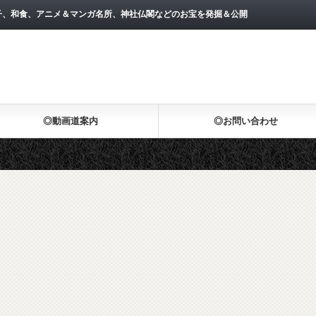
子、和食、アニメ＆マンガ名所、神社仏閣などのお宝を発掘＆公開
◎動画道案内
◎お問い合わせ