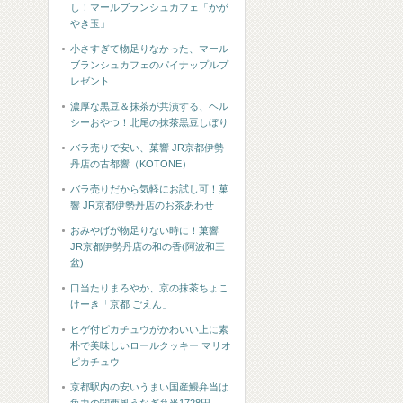
し！マールブランシュカフェ「かが
やき玉」
小さすぎて物足りなかった、マール
ブランシュカフェのパイナップルプ
レゼント
濃厚な黒豆＆抹茶が共演する、ヘル
シーおやつ！北尾の抹茶黒豆しぼり
バラ売りで安い、菓響 JR京都伊勢
丹店の古都響（KOTONE）
バラ売りだから気軽にお試し可！菓
響 JR京都伊勢丹店のお茶あわせ
おみやげが物足りない時に！菓響
JR京都伊勢丹店の和の香(阿波和三
盆)
口当たりまろやか、京の抹茶ちょこ
けーき「京都 ごえん」
ヒゲ付ピカチュウがかわいい上に素
朴で美味しいロールクッキー マリオ
ピカチュウ
京都駅内の安いうまい国産鰻弁当は