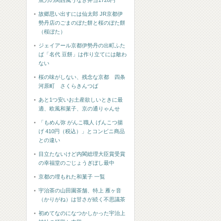
魚力の関西風うなぎ弁当1728円
故郷思い出すには仙太郎 JR京都伊
勢丹店のごまのぼた餅と桜のぼた餅
（桜ぼた）
ジェイアール京都伊勢丹の出町ふた
ば「名代 豆餅」は作り立てには敵わ
ない
桜の味がしない、残念な京都 四条
河原町 さくらきんつば
あと1つ安いお土産欲しいときに最
適、欧風和菓子、京の通りゃんせ
「もめん弥 がんこ職人 げんこつ揚
げ 410円（税込）」とコンビニ商品
との違い
目立たないけど内閣総理大臣賞受賞
の幸福堂のごじょうぎぼし最中
京都の埋もれた和菓子 一覧
宇治茶の山田園茶舗、特上 雁ヶ音
（かりがね）は甘さが続く不思議茶
初めてなのになつかしかった宇治上