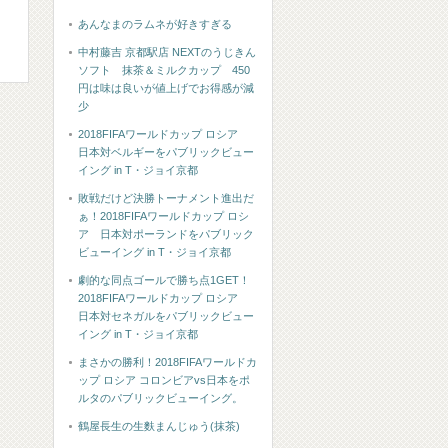
あんなまのラムネが好きすぎる
中村藤吉 京都駅店 NEXTのうじきん
ソフト 抹茶＆ミルクカップ 450
円は味は良いが値上げでお得感が減
少
2018FIFAワールドカップ ロシア
日本対ベルギーをパブリックビュー
イング in T・ジョイ京都
敗戦だけど決勝トーナメント進出だ
ぁ！2018FIFAワールドカップ ロシ
ア 日本対ポーランドをパブリック
ビューイング in T・ジョイ京都
劇的な同点ゴールで勝ち点1GET！
2018FIFAワールドカップ ロシア
日本対セネガルをパブリックビュー
イング in T・ジョイ京都
まさかの勝利！2018FIFAワールドカ
ップ ロシア コロンビアvs日本をポ
ルタのパブリックビューイング。
鶴屋長生の生麩まんじゅう(抹茶)