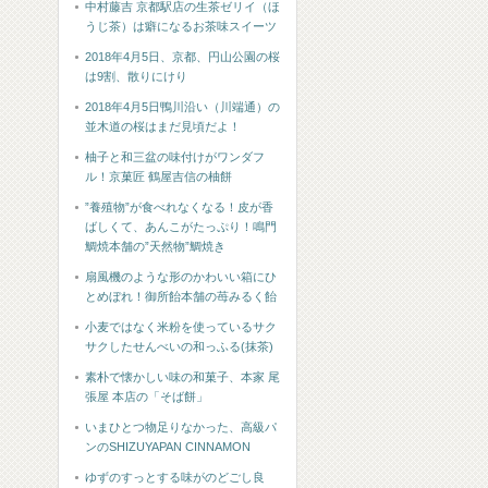
中村藤吉 京都駅店の生茶ゼリイ（ほ
うじ茶）は癖になるお茶味スイーツ
2018年4月5日、京都、円山公園の桜
は9割、散りにけり
2018年4月5日鴨川沿い（川端通）の
並木道の桜はまだ見頃だよ！
柚子と和三盆の味付けがワンダフ
ル！京菓匠 鶴屋吉信の柚餅
”養殖物”が食べれなくなる！皮が香
ばしくて、あんこがたっぷり！鳴門
鯛焼本舗の”天然物”鯛焼き
扇風機のような形のかわいい箱にひ
とめぼれ！御所飴本舗の苺みるく飴
小麦ではなく米粉を使っているサク
サクしたせんべいの和っふる(抹茶)
素朴で懐かしい味の和菓子、本家 尾
張屋 本店の「そば餅」
いまひとつ物足りなかった、高級パ
ンのSHIZUYAPAN CINNAMON
ゆずのすっとする味がのどごし良