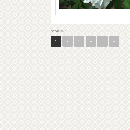
PAGE NAVI
1
2
3
4
5
»