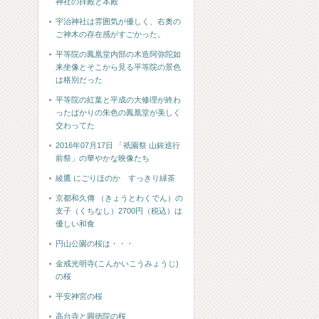
神社の拝殿と本殿
宇治神社は雰囲気が優しく、右奥の
ご神木の存在感がすごかった。
平等院の鳳凰堂内部の木造阿弥陀如
来坐像とそこから見る平等院の景色
は格別だった
平等院の紅葉と平成の大修理が終わ
ったばかりの朱色の鳳凰堂が美しく
交わってた
2016年07月17日 「祇園祭 山鉾巡行
前祭」の華やかな映像たち
綾鷹 にごりほのか すっきり緑茶
京都和久傳 （きょうとわくでん）の
支子（くちなし）2700円（税込）は
優しい和食
円山公園の桜は・・・
金戒光明寺(こんかいこうみょうじ)
の桜
平安神宮の桜
高台寺と圓徳院の桜